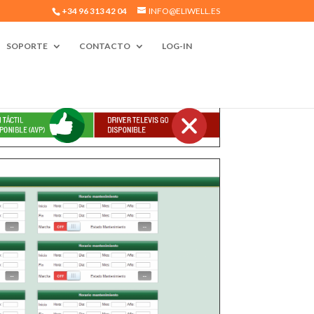
+34 96 313 42 04
INFO@ELIWELL.ES
SOPORTE
CONTACTO
LOG-IN