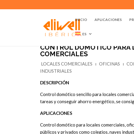
INICIO
APLICACIONES
P
ES
CONTROL DOMÓTICO PARA 
COMERCIALES
LOCALES COMERCIALES
ı
OFICINAS
ı
CO
INDUSTRIALES
DESCRIPCIÓN
Control domótico sencillo para locales comercia
tareas y conseguir ahorro energético, se consi
APLICACIONES
Control domótico para locales comerciales, ofic
públicos y privados como colegios, naves indus