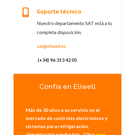

Soporte técnico
Nuestro departamento SAT está a tu
completa disposición.
sat@eliwell.es
(+34) 96 313 42 05
Confía en Eliwell
Más de 30 años a su servicio en el
mercado de controles electrónicos y
sistemas para refrigeración,
climatización e industria. ¡Clica
aquí