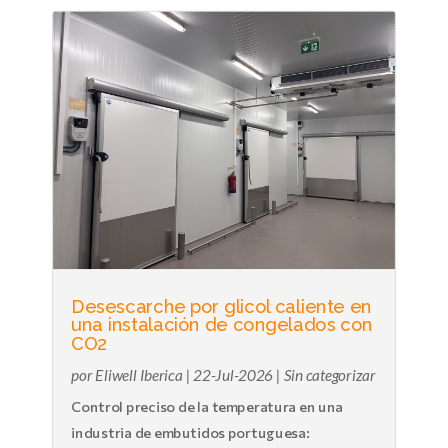
Desescarche por glicol caliente en
una instalación de congelados con
CO2
por
Eliwell Iberica
|
22-Jul-2026
|
Sin categorizar
Control preciso de la temperatura en una
industria de embutidos portuguesa: