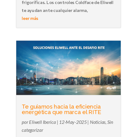
frigoríficas. Los controles Coldface de Eliwell
te ayudan ante cualquier alarma,
leer más
Te guiamos hacia la eficiencia
energética que marca el RITE
por
Eliwell Iberica
|
12-May-2025
|
Noticias
,
Sin
categorizar