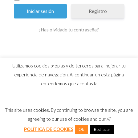
Registro
¿Has olvidado tu contraseña?
Utilizamos cookies propias y de terceros para mejorar tu
experiencia de navegación. Al continuar en esta página
entendemos que aceptas la
© 2026 Distribuidor oficial Eliwell en España y
Portugal |
Aviso Legal
I
Política Privacidad
I
This site uses cookies. By continuing to browse the site, you are
Política Calidad
I
Cookies
agreeing to our use of cookies and our ///
POLÍTICA DE COOKIES
Ok
Rechazar