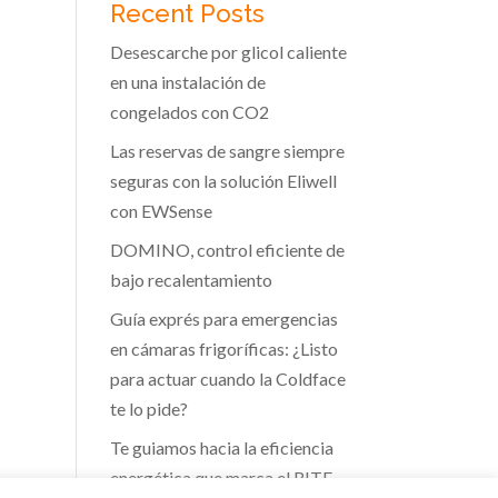
Recent Posts
Desescarche por glicol caliente
en una instalación de
congelados con CO2
Las reservas de sangre siempre
seguras con la solución Eliwell
con EWSense
DOMINO, control eficiente de
bajo recalentamiento
Guía exprés para emergencias
en cámaras frigoríficas: ¿Listo
para actuar cuando la Coldface
te lo pide?
Te guiamos hacia la eficiencia
energética que marca el RITE