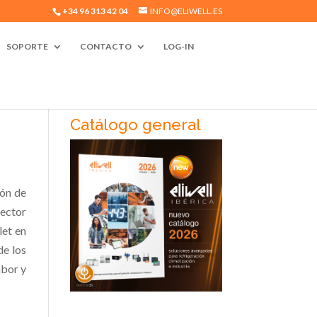
+34 96 313 42 04
INFO@ELIWELL.ES
SOPORTE
CONTACTO
LOG-IN
Catálogo general
ión de
rector
let en
de los
abor y