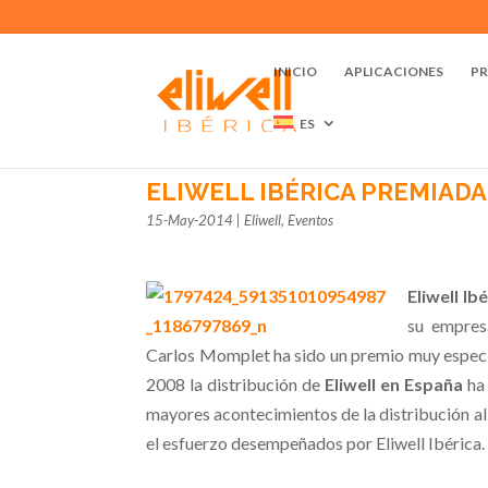
INICIO
APLICACIONES
P
ES
ELIWELL IBÉRICA PREMIADA
15-May-2014
|
Eliwell
,
Eventos
Eliwell Ib
su empres
Carlos Momplet ha sido un premio muy especia
2008 la distribución de
Eliwell en España
ha 
mayores acontecimientos de la distribución ali
el esfuerzo desempeñados por Eliwell Ibérica.