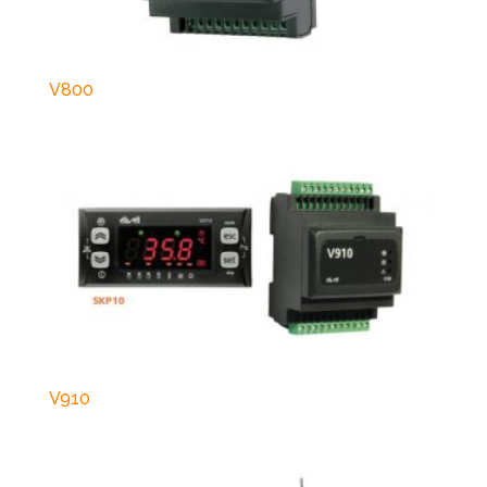
V800
V910