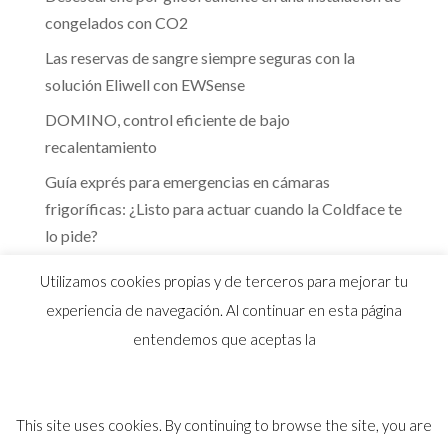
congelados con CO2
Las reservas de sangre siempre seguras con la
solución Eliwell con EWSense
DOMINO, control eficiente de bajo
recalentamiento
Guía exprés para emergencias en cámaras
frigoríficas: ¿Listo para actuar cuando la Coldface te
lo pide?
Te guiamos hacia la eficiencia energética que marca
Utilizamos cookies propias y de terceros para mejorar tu
el RITE
experiencia de navegación. Al continuar en esta página
entendemos que aceptas la
This site uses cookies. By continuing to browse the site, you are
© 2026 Distribuidor oficial Eliwell en España y