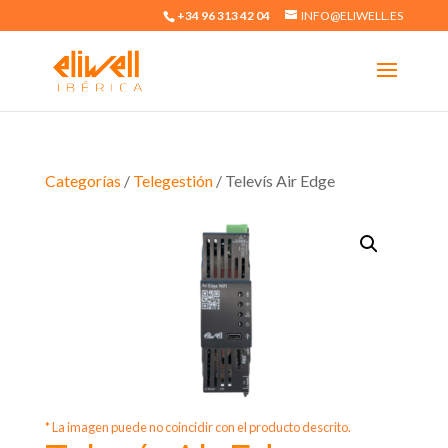
+34 96 313 42 04
INFO@ELIWELL.ES
Categorías
/
Telegestión
/ Televís Air Edge
* La imagen puede no coincidir con el producto descrito.