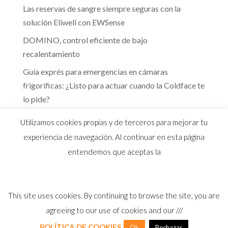
Las reservas de sangre siempre seguras con la
solución Eliwell con EWSense
DOMINO, control eficiente de bajo
recalentamiento
Guía exprés para emergencias en cámaras
frigoríficas: ¿Listo para actuar cuando la Coldface te
lo pide?
Te guiamos hacia la eficiencia energética que marca
Utilizamos cookies propias y de terceros para mejorar tu
el RITE
experiencia de navegación. Al continuar en esta página
entendemos que aceptas la
This site uses cookies. By continuing to browse the site, you are
© 2026 Distribuidor oficial Eliwell en España y
agreeing to our use of cookies and our ///
Portugal |
Aviso Legal
I
Política Privacidad
I
Política Calidad
I
Cookies
POLÍTICA DE COOKIES
Ok
Rechazar