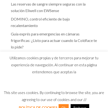
Las reservas de sangre siempre seguras con la
solución Eliwell con EWSense
DOMINO, control eficiente de bajo
recalentamiento
Guía exprés para emergencias en cámaras
frigoríficas: ¿Listo para actuar cuando la Coldface te
lo pide?
Te guiamos hacia la eficiencia energética que marca
Utilizamos cookies propias y de terceros para mejorar tu
el RITE
experiencia de navegación. Al continuar en esta página
entendemos que aceptas la
This site uses cookies. By continuing to browse the site, you are
© 2026 Distribuidor oficial Eliwell en España y
agreeing to our use of cookies and our ///
Portugal |
Aviso Legal
I
Política Privacidad
I
Política Calidad
I
Cookies
POLÍTICA DE COOKIES
Ok
Rechazar