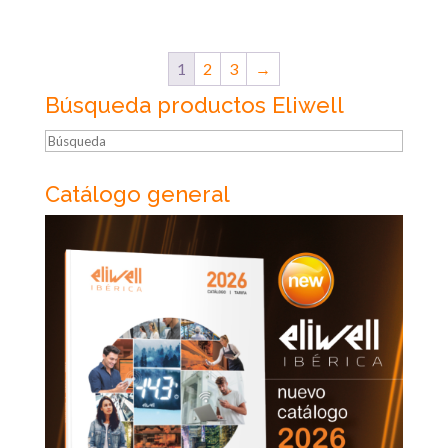
1
2
3
→
Búsqueda productos Eliwell
Búsqueda
Catálogo general