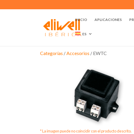
INICIO
APLICACIONES
P
ES
Categorías
/
Accesorios
/ EWTC
* La imagen puede no coincidir con el producto descrito.