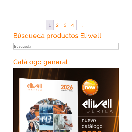
1
2
3
4
→
Búsqueda productos Eliwell
Búsqueda
Catálogo general