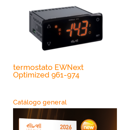
termostato EWNext
Optimized 961-974
Catálogo general