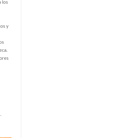
a los
cos y
los
eca.
dores
.