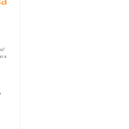
ca
ia?
án a
a