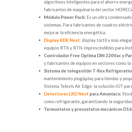
algoritmos inteligentes para el ahorro energé
fabricantes de maquinaria del sector HORECA
Módulo Power Pack
: Es un ultra condensad
sistemas. Para fabricantes de cuadros eléctri
mejorar la eficiencia energética.
Display KDE Next
:
display táctil y más eleg
equipos RTX y RTN. Imprescindibles para insta
Controlador Free Optima DIN 220Vac y Pa
y fabricantes de equipos en sectores como la 
Sistema de telegestión T-Rex Refrigerati
mantenimiento plug&play para tiendas y peq
Sistema Televis Air Edge: la solución IOT para
Detectores LKD Next
para Amoniaco
: Stoc
como refrigerante, garantizando la seguridad
Termostatos y presostatos mecánicos D1