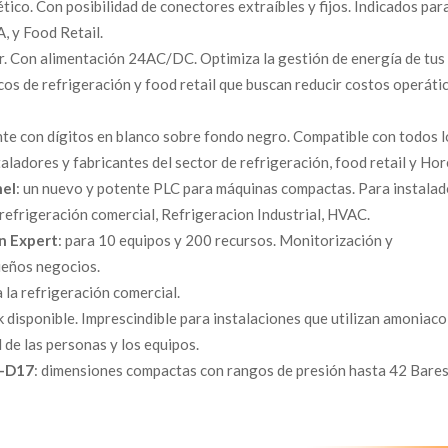
tico. Con posibilidad de conectores extraíbles y fijos. Indicados par
, y Food Retail.
or. Con alimentación 24AC/DC. Optimiza la gestión de energía de tus
cos de refrigeración y food retail que buscan reducir costos operáti
ante con dígitos en blanco sobre fondo negro. Compatible con todos 
ladores y fabricantes del sector de refrigeración, food retail y Hor
nel
: un nuevo y potente PLC para máquinas compactas. Para instala
refrigeración comercial, Refrigeracion Industrial, HVAC.
on Expert
: para 10 equipos y 200 recursos. Monitorización y
ueños negocios.
 la refrigeración comercial.
k disponible. Imprescindible para instalaciones que utilizan amoniaco
 de las personas y los equipos.
6-D17
: dimensiones compactas con rangos de presión hasta 42 Bares