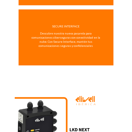
SECURE INTERFACE
Descubre nuestra nueva pasarela para
comunicaciones ciberseguras con conectividad en la
nube. Con Secure Interface, mantén tus
comunicaciones seguras y confidenciales