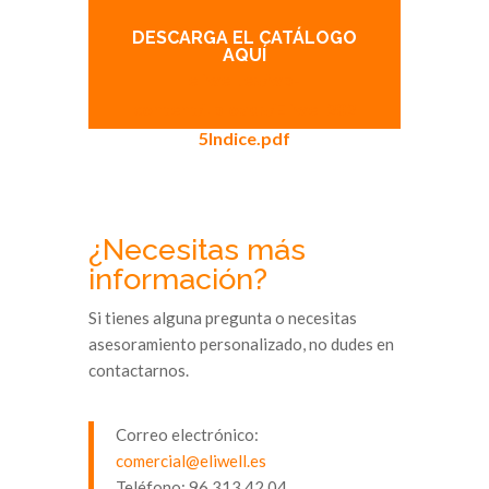
DESCARGA EL CATÁLOGO
AQUÍ
eliwell.es/wp-
content/uploads/Eliwell202
5Indice.pdf
¿Necesitas más
información?
Si tienes alguna pregunta o necesitas
asesoramiento personalizado, no dudes en
contactarnos.
Correo electrónico:
comercial@eliwell.es
Teléfono: 96 313 42 04