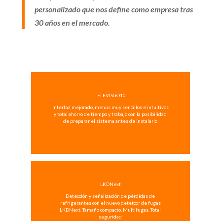
personalizado que nos define como empresa tras
30 años en el mercado.
TELEVISGO10
Interfaz mejorado, menús muy sencillos e intuitivos
y total ahorro de tiempo y trabajo con la posibilidad
de preparar el sistema antes de instalarlo
LKDNext
Detección y señalización de pérdidas de
refrigerantes con el nuevo detetcor de fugas
LKDNext. Tamaño compacto. Multifugas. Total
seguridad