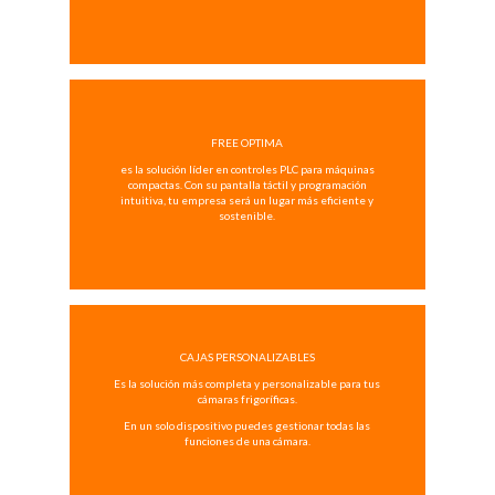
FREE OPTIMA
es la solución líder en controles PLC para máquinas
compactas. Con su pantalla táctil y programación
intuitiva, tu empresa será un lugar más eficiente y
sostenible.
CAJAS PERSONALIZABLES
Es la solución más completa y personalizable para tus
cámaras frigoríficas.
En un solo dispositivo puedes gestionar todas las
funciones de una cámara.