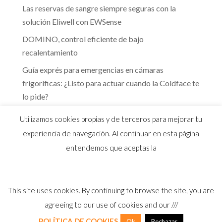
Las reservas de sangre siempre seguras con la
solución Eliwell con EWSense
DOMINO, control eficiente de bajo
recalentamiento
Guía exprés para emergencias en cámaras
frigoríficas: ¿Listo para actuar cuando la Coldface te
lo pide?
Te guiamos hacia la eficiencia energética que marca
Utilizamos cookies propias y de terceros para mejorar tu
el RITE
experiencia de navegación. Al continuar en esta página
entendemos que aceptas la
This site uses cookies. By continuing to browse the site, you are
© 2026 Distribuidor oficial Eliwell en España y
agreeing to our use of cookies and our ///
Portugal |
Aviso Legal
I
Política Privacidad
I
Política Calidad
I
Cookies
POLÍTICA DE COOKIES
Ok
Rechazar