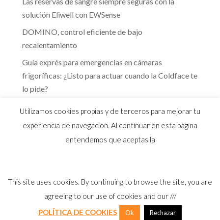
Las reservas de sangre siempre seguras con la
solución Eliwell con EWSense
DOMINO, control eficiente de bajo
recalentamiento
Guía exprés para emergencias en cámaras
frigoríficas: ¿Listo para actuar cuando la Coldface te
lo pide?
Te guiamos hacia la eficiencia energética que marca
Utilizamos cookies propias y de terceros para mejorar tu
el RITE
experiencia de navegación. Al continuar en esta página
entendemos que aceptas la
This site uses cookies. By continuing to browse the site, you are
© 2026 Distribuidor oficial Eliwell en España y
agreeing to our use of cookies and our ///
Portugal |
Aviso Legal
I
Política Privacidad
I
Política Calidad
I
Cookies
POLÍTICA DE COOKIES
Ok
Rechazar