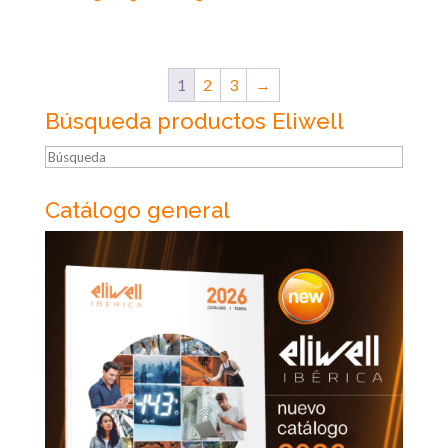
1
2
3
→
Búsqueda productos Eliwell
Búsqueda
Catálogo general