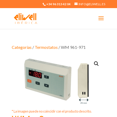
+34 96 313 42 04
INFO@ELIWELL.ES
Categorías
/
Termostatos
/ WM 961-971
* La imagen puede no coincidir con el producto descrito.