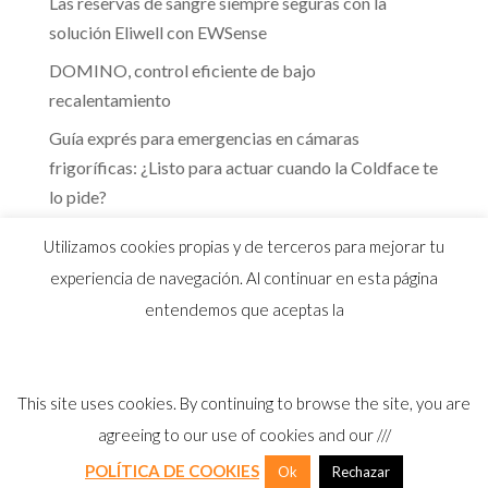
Las reservas de sangre siempre seguras con la
solución Eliwell con EWSense
DOMINO, control eficiente de bajo
recalentamiento
Guía exprés para emergencias en cámaras
frigoríficas: ¿Listo para actuar cuando la Coldface te
lo pide?
Te guiamos hacia la eficiencia energética que marca
Utilizamos cookies propias y de terceros para mejorar tu
el RITE
experiencia de navegación. Al continuar en esta página
entendemos que aceptas la
This site uses cookies. By continuing to browse the site, you are
© 2026 Distribuidor oficial Eliwell en España y
agreeing to our use of cookies and our ///
Portugal |
Aviso Legal
I
Política Privacidad
I
Política Calidad
I
Cookies
POLÍTICA DE COOKIES
Ok
Rechazar