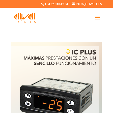
+34 96 313 42 04
INFO@ELIWELL.ES