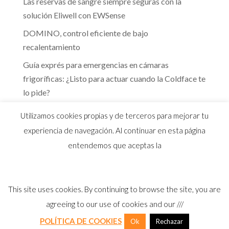
Las reservas de sangre siempre seguras con la
solución Eliwell con EWSense
DOMINO, control eficiente de bajo
recalentamiento
Guía exprés para emergencias en cámaras
frigoríficas: ¿Listo para actuar cuando la Coldface te
lo pide?
Te guiamos hacia la eficiencia energética que marca
Utilizamos cookies propias y de terceros para mejorar tu
el RITE
experiencia de navegación. Al continuar en esta página
entendemos que aceptas la
This site uses cookies. By continuing to browse the site, you are
© 2026 Distribuidor oficial Eliwell en España y
agreeing to our use of cookies and our ///
Portugal |
Aviso Legal
I
Política Privacidad
I
Política Calidad
I
Cookies
POLÍTICA DE COOKIES
Ok
Rechazar