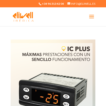
+34 96 313 42 04
INFO@ELIWELL.ES