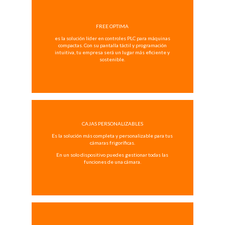
FREE OPTIMA
es la solución líder en controles PLC para máquinas
compactas. Con su pantalla táctil y programación
intuitiva, tu empresa será un lugar más eficiente y
sostenible.
CAJAS PERSONALIZABLES
Es la solución más completa y personalizable para tus
cámaras frigoríficas.
En un solo dispositivo puedes gestionar todas las
funciones de una cámara.