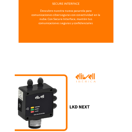
SECURE INTERFACE
Descubre nuestra nueva pasarela para
comunicaciones ciberseguras con conectividad en la
nube. Con Secure Interface, mantén tus
comunicaciones seguras y confidenciales