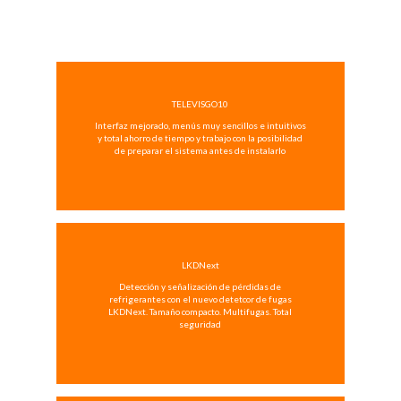
TELEVISGO10
Interfaz mejorado, menús muy sencillos e intuitivos
y total ahorro de tiempo y trabajo con la posibilidad
de preparar el sistema antes de instalarlo
LKDNext
Detección y señalización de pérdidas de
refrigerantes con el nuevo detetcor de fugas
LKDNext. Tamaño compacto. Multifugas. Total
seguridad