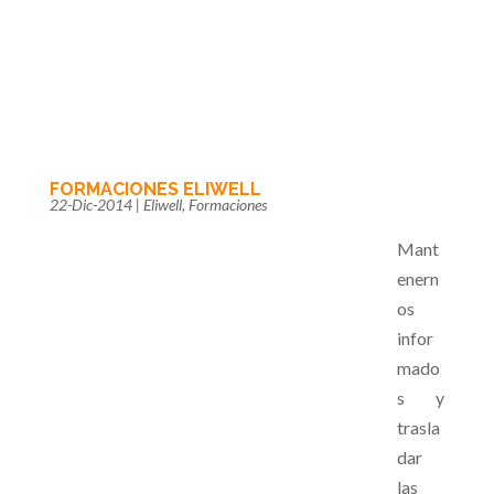
FORMACIONES ELIWELL
22-Dic-2014
|
Eliwell
,
Formaciones
Mant
enern
os
infor
mado
s y
trasla
dar
las