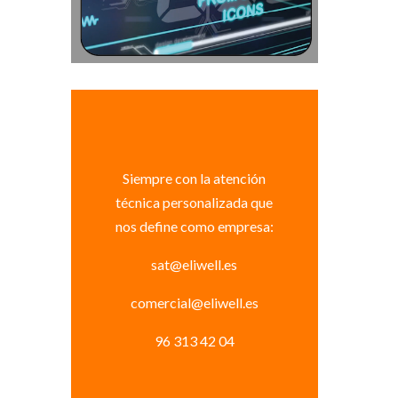
Siempre con la atención
técnica personalizada que
nos define como empresa:
sat@eliwell.es
comercial@eliwell.es
96 313 42 04