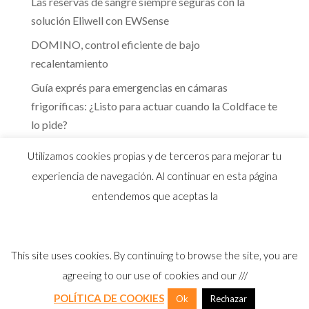
Las reservas de sangre siempre seguras con la
solución Eliwell con EWSense
DOMINO, control eficiente de bajo
recalentamiento
Guía exprés para emergencias en cámaras
frigoríficas: ¿Listo para actuar cuando la Coldface te
lo pide?
Te guiamos hacia la eficiencia energética que marca
Utilizamos cookies propias y de terceros para mejorar tu
el RITE
experiencia de navegación. Al continuar en esta página
entendemos que aceptas la
This site uses cookies. By continuing to browse the site, you are
© 2026 Distribuidor oficial Eliwell en España y
agreeing to our use of cookies and our ///
Portugal |
Aviso Legal
I
Política Privacidad
I
Política Calidad
I
Cookies
POLÍTICA DE COOKIES
Ok
Rechazar