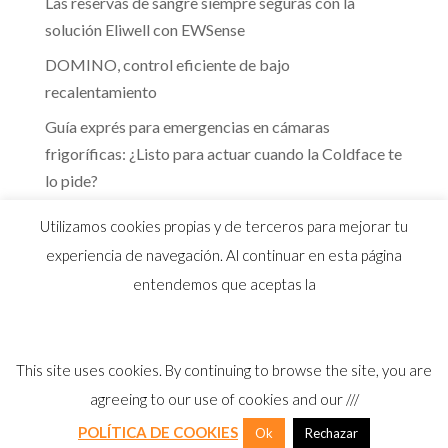
Las reservas de sangre siempre seguras con la
solución Eliwell con EWSense
DOMINO, control eficiente de bajo
recalentamiento
Guía exprés para emergencias en cámaras
frigoríficas: ¿Listo para actuar cuando la Coldface te
lo pide?
Te guiamos hacia la eficiencia energética que marca
Utilizamos cookies propias y de terceros para mejorar tu
el RITE
experiencia de navegación. Al continuar en esta página
entendemos que aceptas la
This site uses cookies. By continuing to browse the site, you are
© 2026 Distribuidor oficial Eliwell en España y
agreeing to our use of cookies and our ///
Portugal |
Aviso Legal
I
Política Privacidad
I
Política Calidad
I
Cookies
POLÍTICA DE COOKIES
Ok
Rechazar