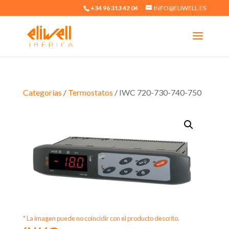
+34 96 313 42 04
INFO@ELIWELL.ES
Categorías
/
Termostatos
/ IWC 720-730-740-750
* La imagen puede no coincidir con el producto descrito.