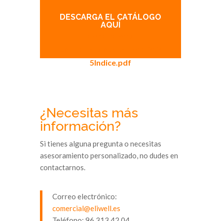
DESCARGA EL CATÁLOGO
AQUÍ
eliwell.es/wp-
content/uploads/Eliwell202
5Indice.pdf
¿Necesitas más
información?
Si tienes alguna pregunta o necesitas
asesoramiento personalizado, no dudes en
contactarnos.
Correo electrónico:
comercial@eliwell.es
Teléfono: 96 313 42 04