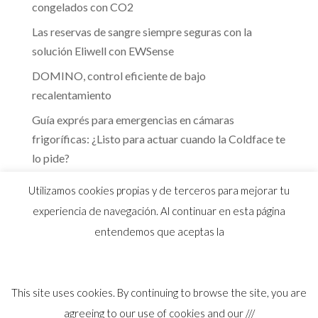
congelados con CO2
Las reservas de sangre siempre seguras con la
solución Eliwell con EWSense
DOMINO, control eficiente de bajo
recalentamiento
Guía exprés para emergencias en cámaras
frigoríficas: ¿Listo para actuar cuando la Coldface te
lo pide?
Te guiamos hacia la eficiencia energética que marca
Utilizamos cookies propias y de terceros para mejorar tu
el RITE
experiencia de navegación. Al continuar en esta página
entendemos que aceptas la
This site uses cookies. By continuing to browse the site, you are
© 2026 Distribuidor oficial Eliwell en España y
agreeing to our use of cookies and our ///
Portugal |
Aviso Legal
I
Política Privacidad
I