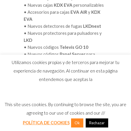
• Nuevas cajas
KDX EVA
personalizables
• Accesorios para cajas
EVA AIR
y
KDX
EVA
• Nuevos detectores de fugas
LKDnext
• Nuevos protectores para pulsadores y
LKD
• Nuevos códigos
Televis GO 10
• Nuevos códigos
Panel Server
para
dispositivos inalámbricos
Utilizamos cookies propias y de terceros para mejorar tu
• Nuevas sondas de pared
HVAC
experiencia de navegación. Al continuar en esta página
• Nuevas
sondas con colores
según
entendemos que aceptas la
aplicación
Fabricantes -OEMs
Refrigeración HVAC
This site uses cookies. By continuing to browse the site, you are
agreeing to our use of cookies and our ///
• Nuevo Controlador programable
Free
POLÍTICA DE COOKIES
Ok
Rechazar
Optima
para máquinas compactas