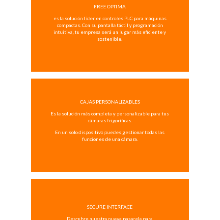
FREE OPTIMA
es la solución líder en controles PLC para máquinas
compactas. Con su pantalla táctil y programación
intuitiva, tu empresa será un lugar más eficiente y
sostenible.
CAJAS PERSONALIZABLES
Es la solución más completa y personalizable para tus
cámaras frigoríficas.
En un solo dispositivo puedes gestionar todas las
funciones de una cámara.
SECURE INTERFACE
Descubre nuestra nueva pasarela para