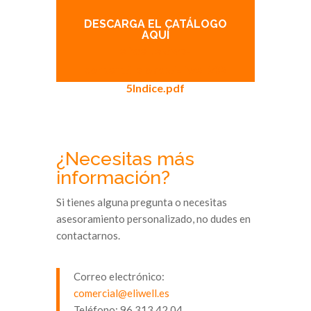
DESCARGA EL CATÁLOGO
AQUÍ
eliwell.es/wp-
content/uploads/Eliwell202
5Indice.pdf
¿Necesitas más
información?
Si tienes alguna pregunta o necesitas
asesoramiento personalizado, no dudes en
contactarnos.
Correo electrónico:
comercial@eliwell.es
Teléfono: 96 313 42 04