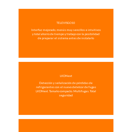
TELEVISGO10
Interfaz mejorado, menús muy sencillos e intuitivos
y total ahorro de tiempo y trabajo con la posibilidad
de preparar el sistema antes de instalarlo
LKDNext
Detección y señalización de pérdidas de
refrigerantes con el nuevo detetcor de fugas
LKDNext. Tamaño compacto. Multifugas. Total
seguridad