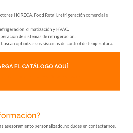
ectores HORECA, Food Retail, refrigeración comercial e
refrigeración, climatización y HVAC.
eración de sistemas de refrigeración.
buscan optimizar sus sistemas de control de temperatura.
RGA EL CATÁLOGO AQUÍ
content/uploads/Eliwell2025Indice.pdf
formación?
tas asesoramiento personalizado, no dudes en contactarnos.